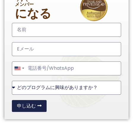
メンバー
になる
United
States
+1
申し込む