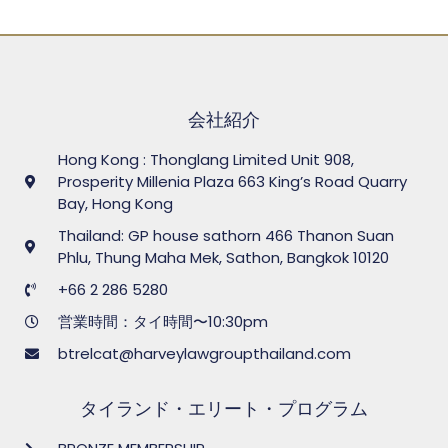
会社紹介
Hong Kong : Thonglang Limited Unit 908,
Prosperity Millenia Plaza 663 King’s Road Quarry
Bay, Hong Kong
Thailand: GP house sathorn 466 Thanon Suan
Phlu, Thung Maha Mek, Sathon, Bangkok 10120
+66 2 286 5280
営業時間：タイ時間〜10:30pm
btrelcat@harveylawgroupthailand.com
タイランド・エリート・プログラム