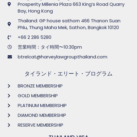
Prosperity Millenia Plaza 663 King’s Road Quarry
Bay, Hong Kong
Thailand: GP house sathorn 466 Thanon Suan
Phlu, Thung Maha Mek, Sathon, Bangkok 10120
+66 2 286 5280
営業時間：タイ時間〜10:30pm
btrelcat@harveylawgroupthailand.com
タイランド・エリート・プログラム
BRONZE MEMBERSHIP
GOLD MEMBERSHIP
PLATINUM MEMBERSHIP
DIAMOND MEMBERSHIP
RESERVE MEMBERSHIP