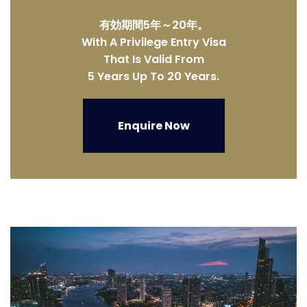
有効期間5年～20年。
With A Privilege Entry Visa
That Is Valid From
5 Years Up To 20 Years.
Enquire Now