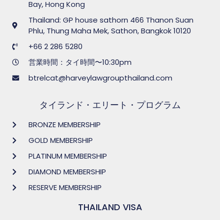
Bay, Hong Kong
Thailand: GP house sathorn 466 Thanon Suan
Phlu, Thung Maha Mek, Sathon, Bangkok 10120
+66 2 286 5280
営業時間：タイ時間〜10:30pm
btrelcat@harveylawgroupthailand.com
タイランド・エリート・プログラム
BRONZE MEMBERSHIP
GOLD MEMBERSHIP
PLATINUM MEMBERSHIP
DIAMOND MEMBERSHIP
RESERVE MEMBERSHIP
THAILAND VISA