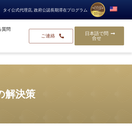
タイ公式代理店, 政府公認長期滞在プログラム
る質問
日本語で問
ご連絡
合せ
の解決策