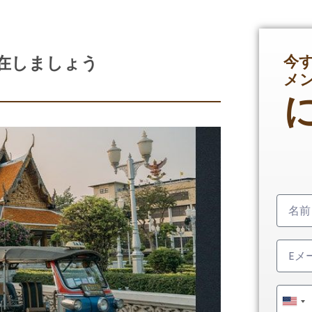
今
滞在しましょう
メ
Unit